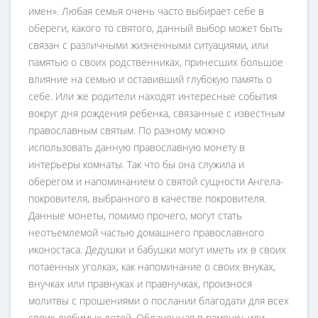
имен». Любая семья очень часто выбирает себе в
обереги, какого то святого, данный выбор может быть
связан с различными жизненными ситуациями, или
памятью о своих родственниках, принесших большое
влияние на семью и оставивший глубокую память о
себе. Или же родители находят интересные события
вокруг дня рождения ребенка, связанные с известным
православным святым. По разному можно
использовать данную православную монету в
интерьеры комнаты. Так что бы она служила и
оберегом и напоминанием о святой сущности Ангела-
покровителя, выбранного в качестве покровителя.
Данные монеты, помимо прочего, могут стать
неотъемлемой частью домашнего православного
иконостаса. Дедушки и бабушки могут иметь их в своих
потаенных уголках, как напоминание о своих внуках,
внучках или правнуках и правнучках, произнося
молитвы с прошениями о послании благодати для всех
своих любимых детей. Облаченная в рамочку, или