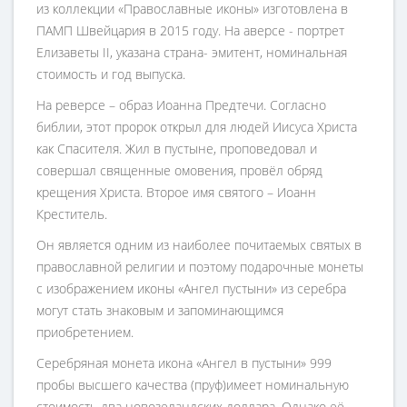
из коллекции «Православные иконы» изготовлена в
ПАМП Швейцария в 2015 году. На аверсе - портрет
Елизаветы II, указана страна- эмитент, номинальная
стоимость и год выпуска.
На реверсе – образ Иоанна Предтечи. Согласно
библии, этот пророк открыл для людей Иисуса Христа
как Спасителя. Жил в пустыне, проповедовал и
совершал священные омовения, провёл обряд
крещения Христа. Второе имя святого – Иоанн
Креститель.
Он является одним из наиболее почитаемых святых в
православной религии и поэтому подарочные монеты
с изображением иконы «Ангел пустыни» из серебра
могут стать знаковым и запоминающимся
приобретением.
Серебряная монета икона «Ангел в пустыни» 999
пробы высшего качества (пруф)имеет номинальную
стоимость два новозеландских доллара. Однако её