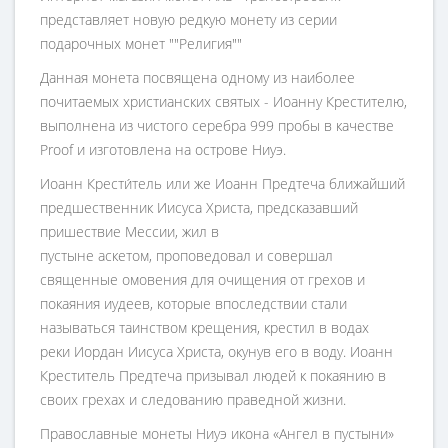
представляет новую редкую монету из серии
подарочных монет ""Религия""
Данная монета посвящена одному из наиболее
почитаемых христианских святых - Иоанну Крестителю,
выполнена из чистого серебра 999 пробы в качестве
Proof и изготовлена на острове Ниуэ.
Иоанн Крести́тель или же Иоанн Предтеча ближайший
предшественник Иисуса Христа, предсказавший
пришествие Мессии, жил в
пустыне аскетом, проповедовал и совершал
священные омовения для очищения от грехов и
покаяния иудеев, которые впоследствии стали
называться таинством крещения, крестил в водах
реки Иордан Иисуса Христа, окунув его в воду. Иоанн
Креститель Предтеча призывал людей к покаянию в
своих грехах и следованию праведной жизни.
Православные монеты Ниуэ икона «Ангел в пустыни»