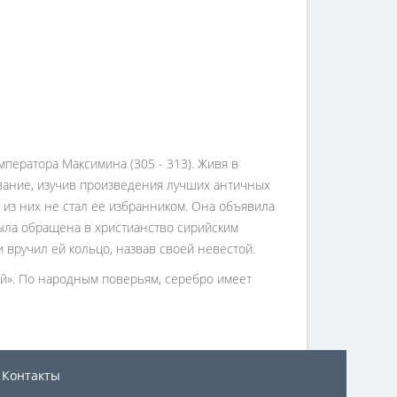
ператора Максимина (305 - 313). Живя в
ование, изучив произведения лучших античных
из них не стал ее избранником. Она объявила
 Была обращена в христианство сирийским
 вручил ей кольцо, назвав своей невестой.
ей». По народным поверьям, серебро имеет
Контакты