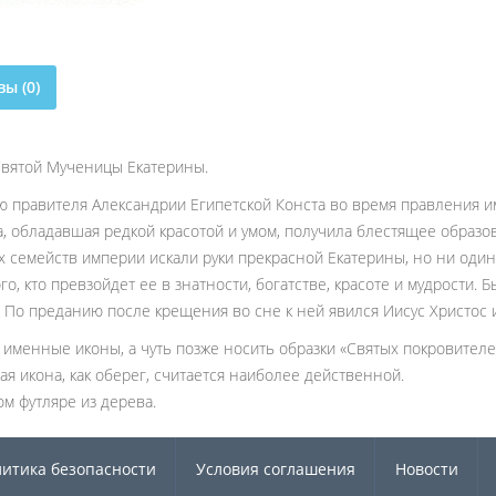
ы (0)
Святой Мученицы Екатерины.
 правителя Александрии Египетской Конста во время правления им
на, обладавшая редкой красотой и умом, получила блестящее образ
семейств империи искали руки прекрасной Екатерины, но ни один 
го, кто превзойдет ее в знатности, богатстве, красоте и мудрости.
 По преданию после крещения во сне к ней явился Иисус Христос и
именные иконы, а чуть позже носить образки «Святых покровител
ая икона, как оберег, считается наиболее действенной.
м футляре из дерева.
итика безопасности
Условия соглашения
Новости