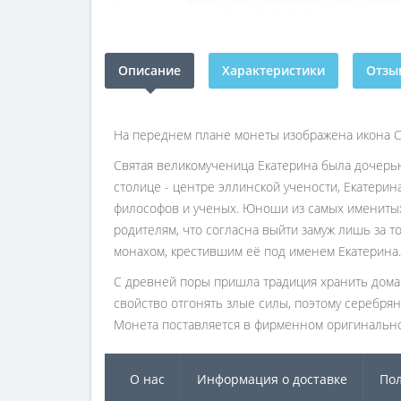
Описание
Характеристики
Отзыв
На переднем плане монеты изображена икона 
Святая великомученица Екатерина была дочерью
столице - центре эллинской учености, Екатери
философов и ученых. Юноши из самых именитых 
родителям, что согласна выйти замуж лишь за то
монахом, крестившим её под именем Екатерина.
С древней поры пришла традиция хранить дома 
свойство отгонять злые силы, поэтому серебрян
Монета поставляется в фирменном оригинально
О нас
Информация о доставке
Пол