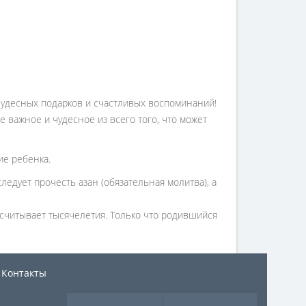
 чудесных подарков и счастливых воспоминаний!
 важное и чудесное из всего того, что может
ие ребенка.
ледует прочесть азан (обязательная молитва), а
асчитывает тысячелетия. Только что родившийся
Контакты