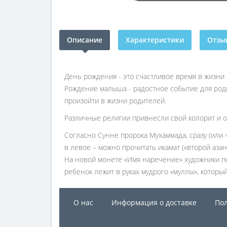
Описание
Характеристики
Отзыв
День рождения - это счастливое время в жизни 
Рождение малыша - радостное событие для родит
произойти в жизни родителей.
Различные религии привнесли свой колорит и о
Согласно Сунне пророка Мухаммада, сразу (или 
в левое – можно прочитать икамат («второй аза
На новой монете «Имя наречение» художники по
ребенок лежит в руках мудрого «муллы», котор
О нас
Информация о доставке
Пол