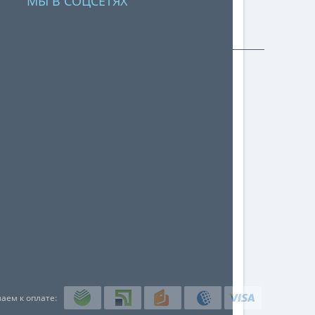
МЫ В СОЦСЕТЯХ
аем к оплате: