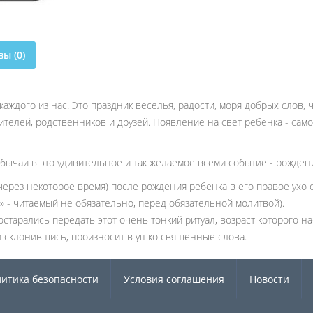
ы (0)
каждого из нас. Это праздник веселья, радости, моря добрых слов,
елей, родственников и друзей. Появление на свет ребенка - самое
бычаи в это удивительное и так желаемое всеми событие - рожден
через некоторое время) после рождения ребенка в его правое ухо с
н» - читаемый не обязательно, перед обязательной молитвой).
старались передать этот очень тонкий ритуал, возраст которого н
ый склонившись, произносит в ушко священные слова.
итика безопасности
Условия соглашения
Новости