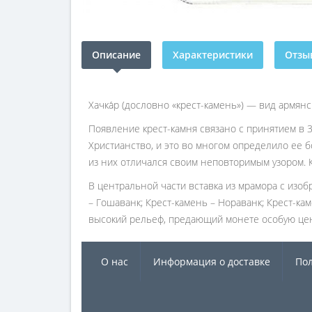
Описание
Характеристики
Отзыв
Хачка́р (дословно «крест-камень») — вид армя
Появление крест-камня связано с принятием в 3
Христианство, и это во многом определило ее б
из них отличался своим неповторимым узором. К
В центральной части вставка из мрамора с изоб
– Гошаванк; Крест-камень – Нораванк; Крест-ка
высокий рельеф, предающий монете особую це
О нас
Информация о доставке
Пол