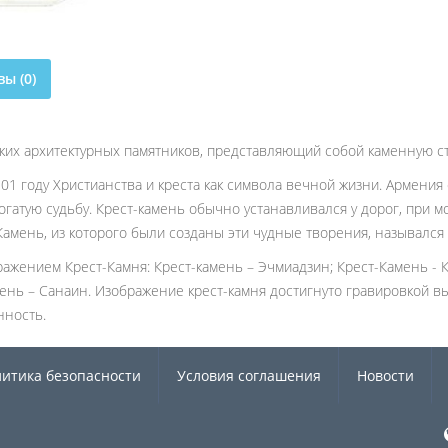
ы (0)
нских архитектурных памятников, представляющий собой каменную с
01 году Христианства и креста как символа вечной жизни. Армения
огатую судьбу. Крест-камень обычно устанавливался у дорог, при м
амень, из которого были созданы эти чудные творения, назывался 
ражением Крест-Камня: Крест-камень – Эчмиадзин; Крест-Камень - К
мень – Санаин. Изображение крест-камня достигнуто гравировкой в
нность.
итика безопасности
Условия соглашения
Новости