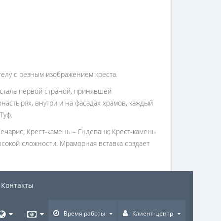
телу с резным изображением креста.
 стала первой страной, принявшей
онастырях, внутри и на фасадах храмов, каждый
Туф.
ечарис; Крест-камень – Гндеванк; Крест-камень
ысокой сложности. Мраморная вставка создает
Контакты
Время работы
Клиент-центр