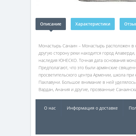
Описание
Характеристики
Отзыв
Монастырь Санаин – Монастырь расположен в о
другую сторону реки находится город Алаверди,
наследия ЮНЕСКО. Точная дата основания монаст
Предполагают, что это были армянские священ
просветительского центра Армении, школа при 
Пахлавуни. Большое внимание в ней уделялось
Вардан, Анания и другие, прозванные Санаинск
О нас
Информация о доставке
Пол