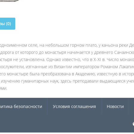
ы (0)
дноименном селе, на небольшом горном плато, у каньона реки Деб
 дорога от которого до монастыря начинается у древнего Санаинск
ыря не установлена. Однако известно, что в X-XI в. Число монахо
нослужители, изгнанные из Византии императором Романом Лакапи
его монастыре была преобразована в Академию, известную в истор
 изучению гуманитарных наук, здесь преподавали выдающиеся уче
ими.
итика безопасности
Условия соглашения
Новости