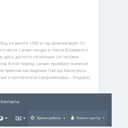
ед, на высоте 1000 м над уровнем моря. По
ого моста. Санаин входит в список Всемирного
в здесь достигло нескольких сот человек.
ном. В этот период Санаин приобрел значение
ии Армении как Академия Григора Магистроса
ные и просветители Средневековья – Теодорос,
Контакты
Время работы
Клиент-центр