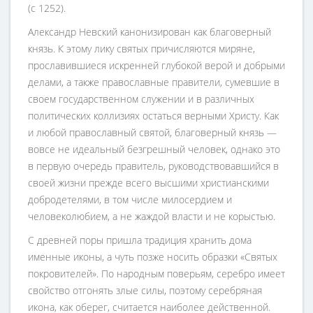
(с 1252).
Александр Невский канонизирован как благоверный
князь. К этому лику святых причисляются миряне,
прославившиеся искренней глубокой верой и добрыми
делами, а также православные правители, сумевшие в
своем государственном служении и в различных
политических коллизиях остаться верными Христу. Как
и любой православный святой, благоверный князь —
вовсе не идеальный безгрешный человек, однако это
в первую очередь правитель, руководствовавшийся в
своей жизни прежде всего высшими христианскими
добродетелями, в том числе милосердием и
человеколюбием, а не жаждой власти и не корыстью.
С древней поры пришла традиция хранить дома
именные иконы, а чуть позже носить образки «Святых
покровителей». По народным поверьям, серебро имеет
свойство отгонять злые силы, поэтому серебряная
икона, как оберег, считается наиболее действенной.